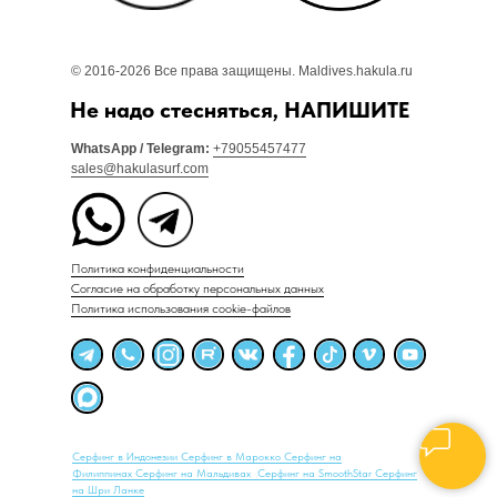
© 2016-2026 Все права защищены. Maldives.hakula.ru
Не надо стесняться, НАПИШИТЕ
WhatsApp / Telegram:
+79055457477
sales@hakulasurf.com
Политика конфиденциальности
Согласие на обработку персональных данных
Политика использования cookie-файлов
Серфинг в Индонезии
Серфинг в Марокко
Серфинг на
Филиппинах
Серфинг на Мальдивах
Серфинг на SmoothStar
Серфинг
на Шри Ланке