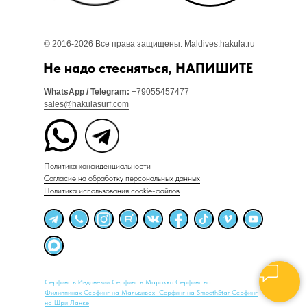
© 2016-2026 Все права защищены. Maldives.hakula.ru
Не надо стесняться, НАПИШИТЕ
WhatsApp / Telegram:
+79055457477
sales@hakulasurf.com
Политика конфиденциальности
Согласие на обработку персональных данных
Политика использования cookie-файлов
Серфинг в Индонезии
Серфинг в Марокко
Серфинг на
Филиппинах
Серфинг на Мальдивах
Серфинг на SmoothStar
Серфинг
на Шри Ланке